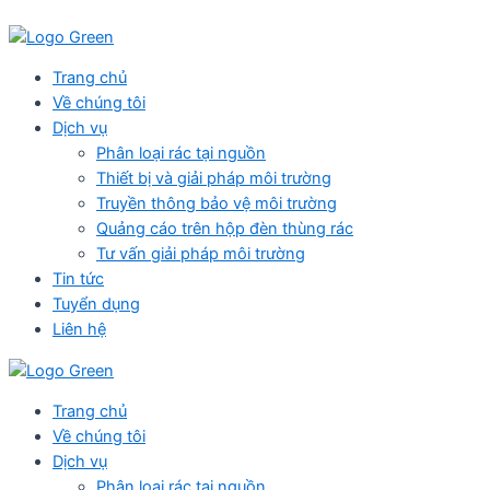
Skip
to
content
Menu
Trang chủ
Về chúng tôi
Dịch vụ
Phân loại rác tại nguồn
Thiết bị và giải pháp môi trường
Truyền thông bảo vệ môi trường
Quảng cáo trên hộp đèn thùng rác
Tư vấn giải pháp môi trường
Tin tức
Tuyển dụng
Liên hệ
Trang chủ
Về chúng tôi
Dịch vụ
Phân loại rác tại nguồn