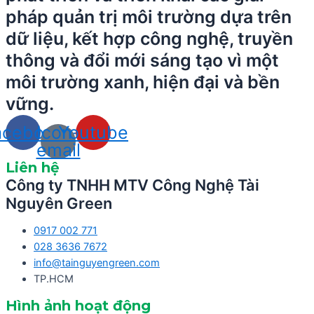
pháp quản trị môi trường dựa trên
dữ liệu, kết hợp công nghệ, truyền
thông và đổi mới sáng tạo vì một
môi trường xanh, hiện đại và bền
vững.
acebook
Icon-
Youtube
email
Liên hệ
Công ty TNHH MTV Công Nghệ Tài
Nguyên Green
0917 002 771
028 3636 7672
info@tainguyengreen.com
TP.HCM
Hình ảnh hoạt động