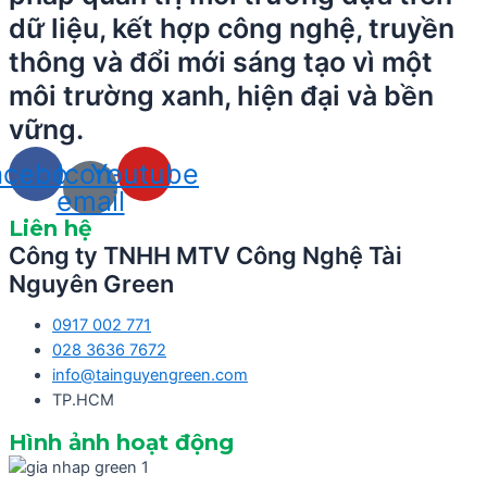
dữ liệu, kết hợp công nghệ, truyền
thông và đổi mới sáng tạo vì một
môi trường xanh, hiện đại và bền
vững.
acebook
Icon-
Youtube
email
Liên hệ
Công ty TNHH MTV Công Nghệ Tài
Nguyên Green
0917 002 771
028 3636 7672
info@tainguyengreen.com
TP.HCM
Hình ảnh hoạt động