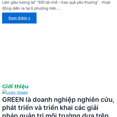
Làm giàu tương lai” “Đổi tái chế – trao quà yêu thương”. Hoạt
động diễn ra tại 6 phường trên …
CƠN
Xem thêm »
LỐC
“XANH”
ĐỔ
BỘ
TRÊN
6
PHƯỜNG
TẠI
QUẬN
5
Giới thiệu
GREEN là doanh nghiệp nghiên cứu,
phát triển và triển khai các giải
pháp quản trị môi trường dựa trên