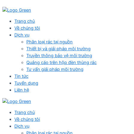
Skip
to
content
Menu
Trang chủ
Về chúng tôi
Dịch vụ
Phân loại rác tại nguồn
Thiết bị và giải pháp môi trường
Truyền thông bảo vệ môi trường
Quảng cáo trên hộp đèn thùng rác
Tư vấn giải pháp môi trường
Tin tức
Tuyển dụng
Liên hệ
Trang chủ
Về chúng tôi
Dịch vụ
Phân loại rác tại nguồn