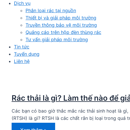
Dịch vụ
Phân loại rác tại nguồn
Thiết bị và giải pháp môi trường
Truyền thông bảo vệ môi trường
Quảng cáo trên hộp đèn thùng rác
Tư vấn giải pháp môi trường
Tin tức
Tuyển dụng
Liên hệ
Rác thải là gì? Làm thế nào để gi
Các bạn có bao giờ thắc mắc rác thải sinh hoạt là gì
(RTSH) là gì? RTSH là các chất rắn bị loại trong quá t
Rác
Xem thêm »