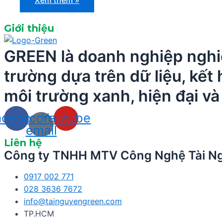
thải
là
gì?
Giới thiệu
Làm
thế
nào
GREEN là doanh nghiệp nghiên
để
giảm
thiểu
trường dựa trên dữ liệu, kết
rác
thải?
môi trường xanh, hiện đại v
acebook
Icon-
Youtube
email
Liên hệ
Công ty TNHH MTV Công Nghệ Tài N
0917 002 771
028 3636 7672
info@tainguyengreen.com
TP.HCM