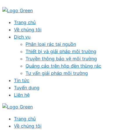
Skip
to
content
Menu
Trang chủ
Về chúng tôi
Dịch vụ
Phân loại rác tại nguồn
Thiết bị và giải pháp môi trường
Truyền thông bảo vệ môi trường
Quảng cáo trên hộp đèn thùng rác
Tư vấn giải pháp môi trường
Tin tức
Tuyển dụng
Liên hệ
Trang chủ
Về chúng tôi