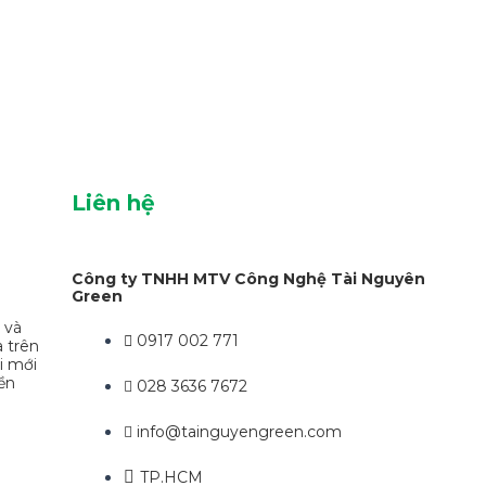
Liên hệ
Công ty TNHH MTV Công Nghệ Tài Nguyên
Green
 và
0917 002 771
a trên
i mới
ền
028 3636 7672
info@tainguyengreen.com
TP.HCM